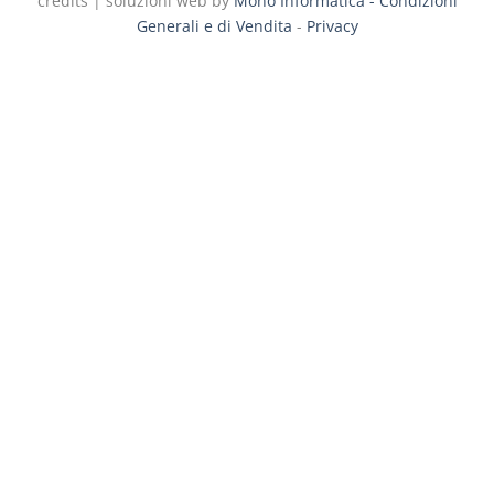
credits | soluzioni web by
Mono Informatica -
Condizioni
Generali e di Vendita
-
Privacy