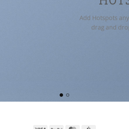
HOT
Add Hotspots any
drag and dro