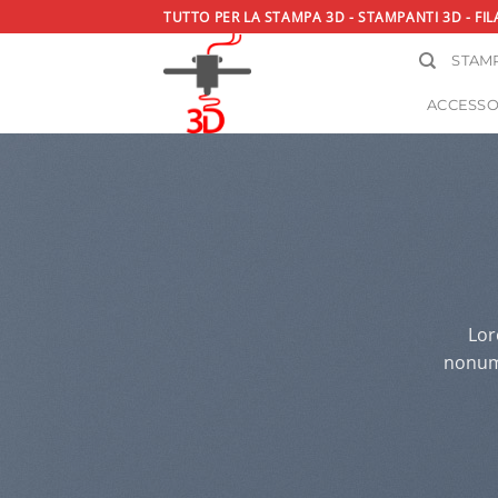
Salta
TUTTO PER LA STAMPA 3D - STAMPANTI 3D - FIL
ai
STAMP
contenuti
ACCESSO
Lor
nonumm