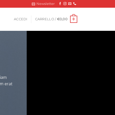
Newsletter
0
ACCEDI
CARRELLO /
€
0,00
diam
am erat