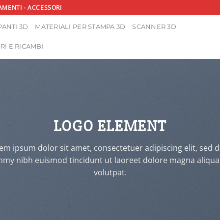
AMENTI - ACCESSORI
ANTI 3D
MATERIALI PER STAMPA 3D
SCANNER 3D
RI E RICAMBI
LOGO ELEMENT
em ipsum dolor sit amet, consectetuer adipiscing elit, sed 
y nibh euismod tincidunt ut laoreet dolore magna aliqu
volutpat.