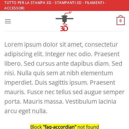
Salta
TUTTO PER LA STAMPA 3D - STAMPANTI 3D - FILAMENTI -
ACCESSORI
ai
contenuti
0
Lorem ipsum dolor sit amet, consectetur
adipiscing elit. Integer nec odio. Praesent
libero. Sed cursus ante dapibus diam. Sed
nisi. Nulla quis sem at nibh elementum
imperdiet. Duis sagittis ipsum. Praesent
mauris. Fusce nec tellus sed augue semper
porta. Mauris massa. Vestibulum lacinia
arcu eget nulla.
Block
"faq-accordian"
not found