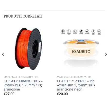
PRODOTTI CORRELATI
ESAURITO
MATERIALI PER STAMPA 3D
MATERIALI PER STAMPA 3D
STPLA175ORANGE1KG –
CCAZFP1712007FL – Pla
Rotolo PLA 1,75mm 1Kg
AzureFilm 1,75mm 1KG
arancione
arancione neon
€
27,00
€
20,00