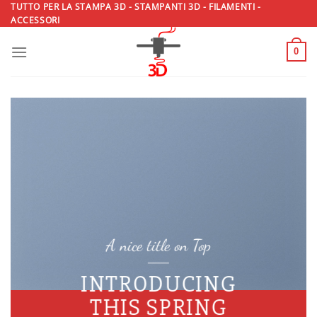
Salta
TUTTO PER LA STAMPA 3D - STAMPANTI 3D - FILAMENTI -
ACCESSORI
ai
contenuti
0
A nice title on Top
INTRODUCING
THIS SPRING