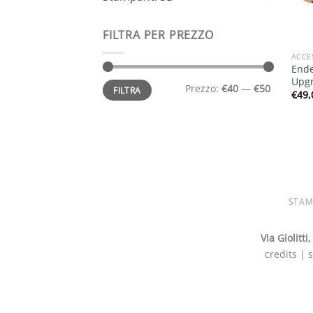
FILTRA PER PREZZO
ACCE
Ende
Upgr
Prezzo
Prezzo
Prezzo:
€40
—
€50
FILTRA
Min
Max
€
49,
STAM
Via Giolitt
credits | 