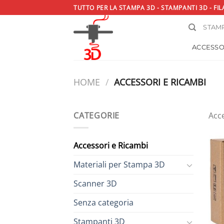
Salta
TUTTO PER LA STAMPA 3D - STAMPANTI 3D - FIL
ai
STAMP
contenuti
ACCESSO
HOME
/
ACCESSORI E RICAMBI
CATEGORIE
Acc
Accessori e Ricambi
Materiali per Stampa 3D
Scanner 3D
Senza categoria
Stampanti 3D