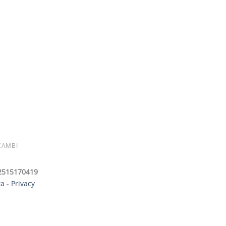
CAMBI
 02515170419
ta
-
Privacy