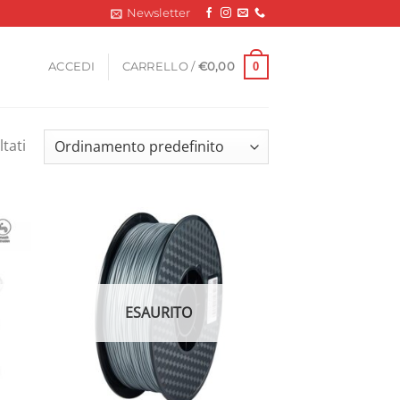
Newsletter
0
ACCEDI
CARRELLO /
€
0,00
ltati
ESAURITO