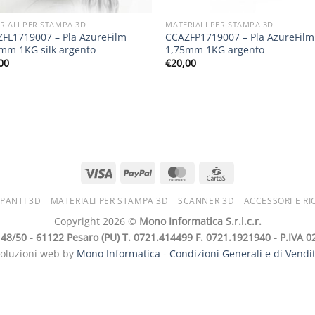
RIALI PER STAMPA 3D
MATERIALI PER STAMPA 3D
FL1719007 – Pla AzureFilm
CCAZFP1719007 – Pla AzureFilm
mm 1KG silk argento
1,75mm 1KG argento
00
€
20,00
PANTI 3D
MATERIALI PER STAMPA 3D
SCANNER 3D
ACCESSORI E RI
Copyright 2026 ©
Mono Informatica S.r.l.c.r.
i, 48/50 - 61122 Pesaro (PU) T. 0721.414499 F. 0721.1921940 - P.IVA
soluzioni web by
Mono Informatica -
Condizioni Generali e di Vendi