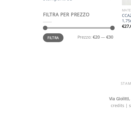
MATE
FILTRA PER PREZZO
CCAZ
1,75
€
27,
Prezzo
Prezzo
Prezzo:
€20
—
€30
FILTRA
Min
Max
STAM
Via Giolitt
credits | 