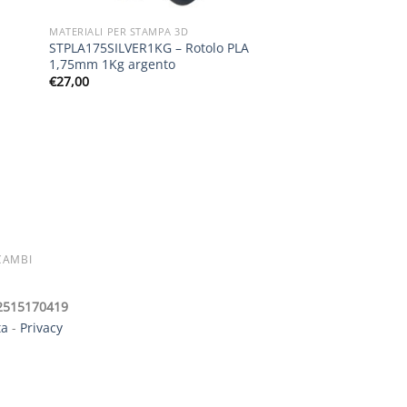
MATERIALI PER STAMPA 3D
STPLA175SILVER1KG – Rotolo PLA
1,75mm 1Kg argento
€
27,00
CAMBI
 02515170419
ta
-
Privacy