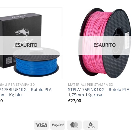
ESAURITO
ESAURITO
IALI PER STAMPA 3D
MATERIALI PER STAMPA 3D
A175BLUE1KG – Rotolo PLA
STPLA175PINK1KG – Rotolo PLA
mm 1Kg blu
1,75mm 1Kg rosa
00
€
27,00