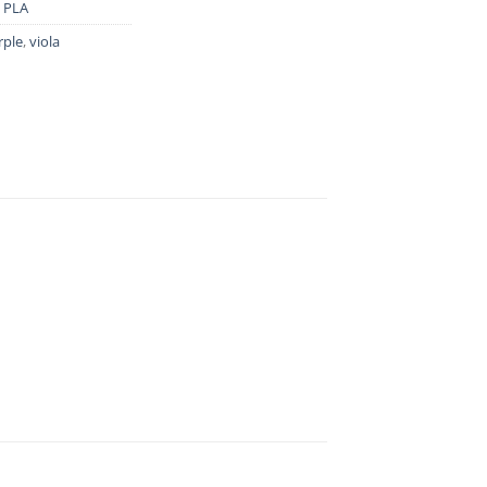
,
PLA
rple
,
viola