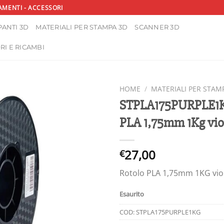
AMENTI - ACCESSORI
ANTI 3D
MATERIALI PER STAMPA 3D
SCANNER 3D
RI E RICAMBI
HOME
/
MATERIALI PER STAM
STPLA175PURPLE1K
PLA 1,75mm 1Kg vio
27,00
€
Rotolo PLA 1,75mm 1KG viol
Esaurito
COD:
STPLA175PURPLE1KG