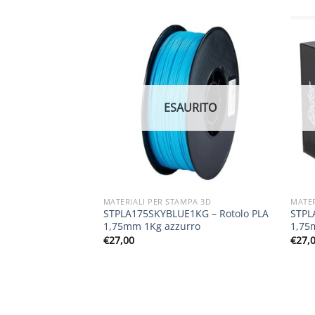
URITO
ESAURITO
MPA 3D
MATERIALI PER STAMPA 3D
MATER
1KG – Rotolo PLA
STPLA175SKYBLUE1KG – Rotolo PLA
STPL
 fluo
1,75mm 1Kg azzurro
1,75
€
27,00
€
27,