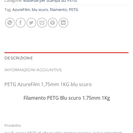
Categorie:
Materiali per Stampa 3D
,
PETG
Tag:
AzureFilm
,
blu scuro
,
filamento
,
PETG
DESCRIZIONE
INFORMAZIONI AGGIUNTIVE
PETG AzureFilm 1,75mm 1KG blu scuro
Filamento PETG Blu scuro 1.75mm 1Kg
Prodotto
in UE, resina PETG di alta qualità, stampa precisa, colori splendenti,