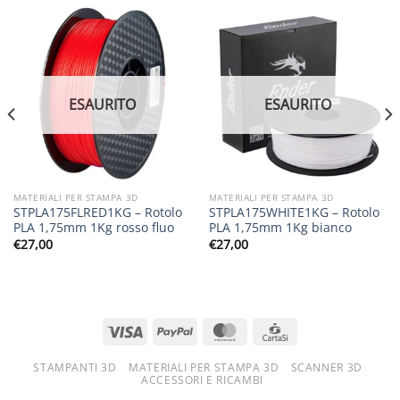
ESAURITO
ESAURITO
MATERIALI PER STAMPA 3D
MATERIALI PER STAMPA 3D
STPLA175FLRED1KG – Rotolo
STPLA175WHITE1KG – Rotolo
PLA 1,75mm 1Kg rosso fluo
PLA 1,75mm 1Kg bianco
€
27,00
€
27,00
STAMPANTI 3D
MATERIALI PER STAMPA 3D
SCANNER 3D
ACCESSORI E RICAMBI