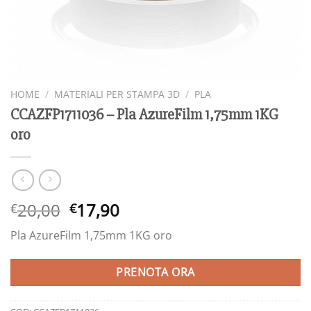
HOME
/
MATERIALI PER STAMPA 3D
/
PLA
CCAZFP1711036 – Pla AzureFilm 1,75mm 1KG
oro
Il
Il
20,00
17,90
€
€
prezzo
prezzo
Pla AzureFilm 1,75mm 1KG oro
originale
attuale
era:
è:
PRENOTA ORA
€20,00.
€17,90.