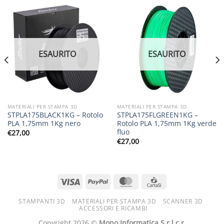
ESAURITO
ESAURITO
MATERIALI PER STAMPA 3D
MATERIALI PER STAMPA 3D
STPLA175BLACK1KG – Rotolo
STPLA175FLGREEN1KG –
PLA 1,75mm 1Kg nero
Rotolo PLA 1,75mm 1Kg verde
fluo
€
27,00
€
27,00
STAMPANTI 3D
MATERIALI PER STAMPA 3D
SCANNER 3D
ACCESSORI E RICAMBI
Copyright 2026 ©
Mono Informatica S.r.l.c.r.