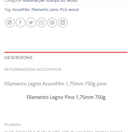
Categorie:
Materiali per Stampa 3D
,
Wood
Tag:
AzureFilm
,
filamento
,
pino
,
PLA
,
wood
DESCRIZIONE
INFORMAZIONI AGGIUNTIVE
Filamento Legno AzureFilm 1,75mm 750g pino
Filamento Legno Pino 1,75mm 750g
Prodotto
in UE. Resina PLA di alta qualità. 40% di vero legno. Stampa precisa,