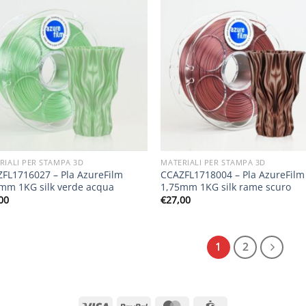
RIALI PER STAMPA 3D
MATERIALI PER STAMPA 3D
FL1716027 – Pla AzureFilm
CCAZFL1718004 – Pla AzureFilm
mm 1KG silk verde acqua
1,75mm 1KG silk rame scuro
00
€
27,00
1
2