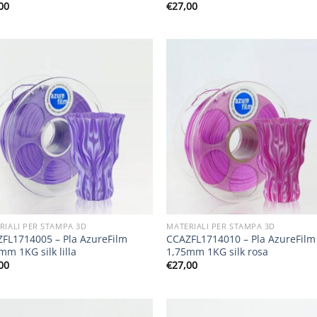
00
€
27,00
RIALI PER STAMPA 3D
MATERIALI PER STAMPA 3D
FL1714005 – Pla AzureFilm
CCAZFL1714010 – Pla AzureFilm
mm 1KG silk lilla
1,75mm 1KG silk rosa
00
€
27,00