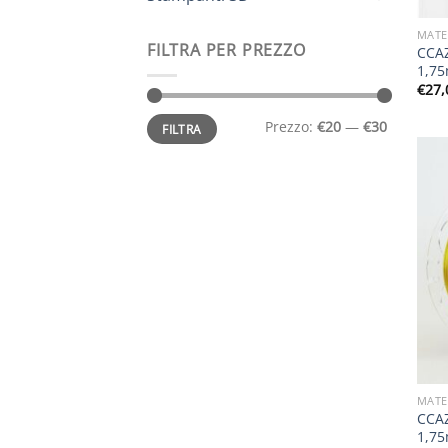
MATE
FILTRA PER PREZZO
CCAZ
1,75
€
27,
Prezzo
Prezzo
Prezzo:
€20
—
€30
FILTRA
Min
Max
MATE
CCAZ
1,75