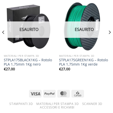
ESAURITO
ESAURITO
MATERIALI PER STAMPA 3D
MATERIALI PER STAMPA 3D
STPLA175BLACK1KG – Rotolo
STPLA175GREEN1KG – Rotolo
PLA 1,75mm 1Kg nero
PLA 1,75mm 1Kg verde
€
27,00
€
27,00
STAMPANTI 3D
MATERIALI PER STAMPA 3D
SCANNER 3D
ACCESSORI E RICAMBI