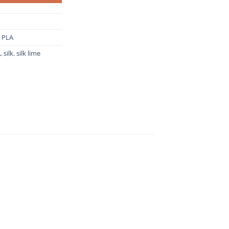
,
PLA
A
,
silk
,
silk lime