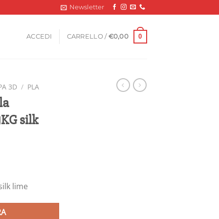
Newsletter
0
ACCEDI
CARRELLO /
€
0,00
PA 3D
/
PLA
la
KG silk
ilk lime
RA