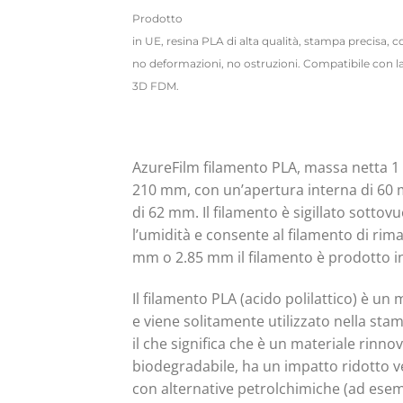
Prodotto
in UE, resina PLA di alta qualità, stampa precisa, co
no deformazioni, no ostruzioni. Compatibile con 
3D FDM.
AzureFilm filamento PLA, massa netta 1 k
210 mm, con un’apertura interna di 60 
di 62 mm. Il filamento è sigillato sotto
l’umidità e consente al filamento di ri
mm o 2.85 mm il filamento è prodotto in
Il filamento PLA (acido polilattico) è un m
e viene solitamente utilizzato nella stam
il che significa che è un materiale rinn
biodegradabile, ha un impatto ridotto v
con alternative petrolchimiche (ad esemp