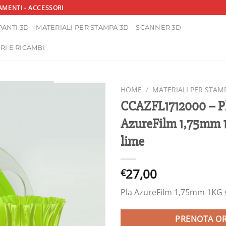
AMENTI - ACCESSORI
ANTI 3D
MATERIALI PER STAMPA 3D
SCANNER 3D
RI E RICAMBI
HOME
/
MATERIALI PER STAM
CCAZFL1712000 – P
AzureFilm 1,75mm 1
lime
27,00
€
Pla AzureFilm 1,75mm 1KG s
PRENOTA O