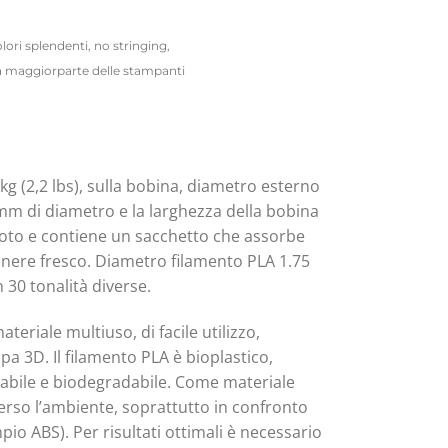
lori splendenti, no stringing,
la maggiorparte delle stampanti
g (2,2 lbs), sulla bobina, diametro esterno
mm di diametro e la larghezza della bobina
vuoto e contiene un sacchetto che assorbe
manere fresco. Diametro filamento PLA 1.75
 30 tonalità diverse.
ateriale multiuso, di facile utilizzo,
pa 3D. Il filamento PLA è bioplastico,
ovabile e biodegradabile. Come materiale
erso l’ambiente, soprattutto in confronto
io ABS). Per risultati ottimali è necessario