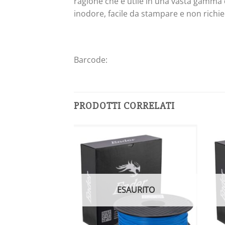
ragione che è utile in una vasta gamma 
inodore, facile da stampare e non richie
Barcode:
PRODOTTI CORRELATI
URITO
ESAURITO