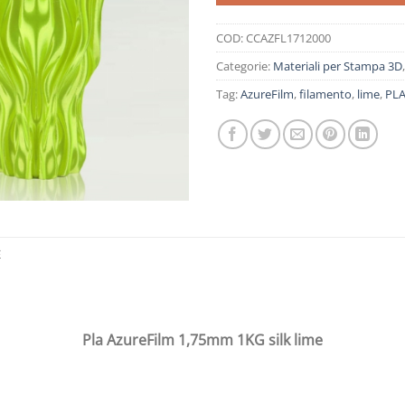
COD:
CCAZFL1712000
Categorie:
Materiali per Stampa 3D
Tag:
AzureFilm
,
filamento
,
lime
,
PL
E
Pla AzureFilm 1,75mm 1KG silk lime