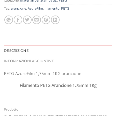
Categorie:
Materiali per Stampa 3D
,
PETG
Tag:
arancione
,
AzureFilm
,
filamento
,
PETG
DESCRIZIONE
INFORMAZIONI AGGIUNTIVE
PETG AzureFilm 1,75mm 1KG arancione
Filamento PETG Arancione 1.75mm 1Kg
Prodotto
in UE, resina PETG di alta qualità, stampa precisa, colori splendenti,