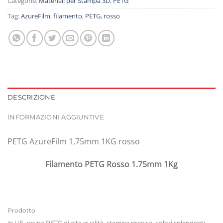
Categorie:
Materiali per Stampa 3D
,
PETG
Tag:
AzureFilm
,
filamento
,
PETG
,
rosso
DESCRIZIONE
INFORMAZIONI AGGIUNTIVE
PETG AzureFilm 1,75mm 1KG rosso
Filamento PETG Rosso 1.75mm 1Kg
Prodotto
in UE, resina PETG di alta qualità, stampa precisa, colori splendenti,